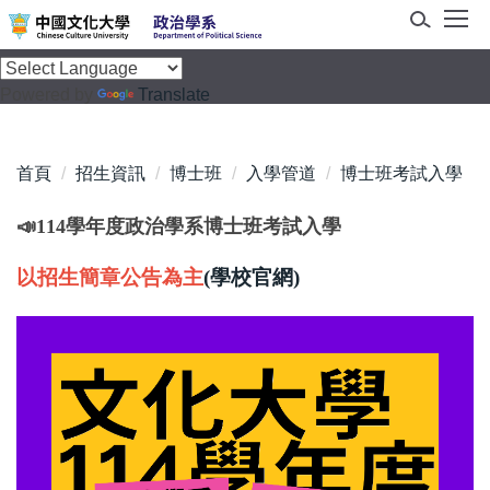
跳
到
主
Powered by
Translate
要
內
容
首頁
招生資訊
博士班
入學管道
博士班考試入學
區
📣
114學年度政治學系博士班考試入學
以招生簡章公告為主
(學校官網)