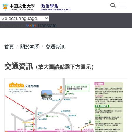
跳
到
主
Powered by
Translate
要
內
容
首頁
關於本系
交通資訊
區
交通資訊
（放大圖請點選下方圖示）