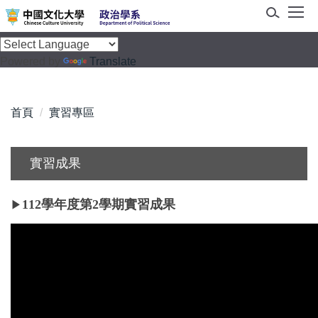
跳
到
主
Powered by
Translate
要
內
容
首頁
實習專區
區
實習成果
112學年度第2學期實習成果
▶