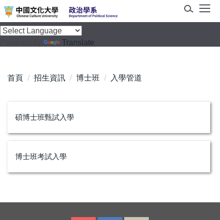
跳
到
主
Powered by
Translate
要
內
容
首頁
招生資訊
博士班
入學管道
區
碩博士班甄試入學
博士班考試入學