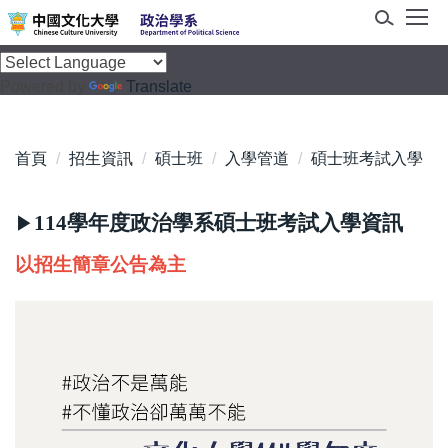
跳
到
主
Powered by
Translate
要
內
容
首頁
招生資訊
碩士班
入學管道
碩士班考試入學
區
114學年度政治學系碩士班考試入學資訊
▶
以招生簡章公告為主