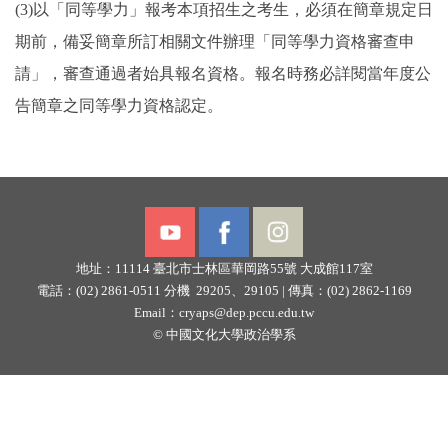
(3)以「同等學力」報考本項招生之考生，必須在簡章規定日
期前，備妥簡章所訂相關文件辦理「同等學力資格審查申
請」，審查通過者始具報名資格。報名時務必詳閱當年度公
告簡章之同等學力資格認定。
地址：11114
臺北市士林區華岡路55號
大成館117室
電話：(02) 2861-0511 分機 29205、29105 |
傳真：(02) 2862-1169
Email：
cryaps@dep.pccu.edu.tw
©
中國文化大學政治學系