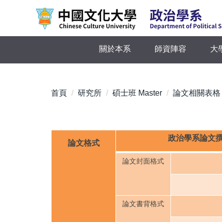
跳
到
主
要
關於本系
師資陣容
大
內
容
區
首頁
研究所
碩士班 Master
論文相關表格
政治學系論文
論文格式
論文封面格式
論文書背格式