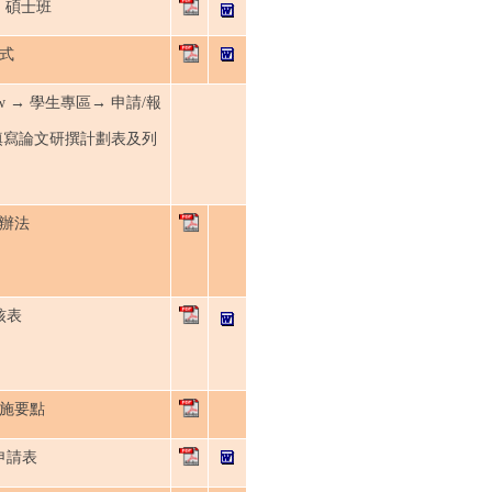
碩士班
式
du.tw → 學生專區→ 申請/報
填寫論文研撰計劃表及列
辦法
核表
施要點
申請表