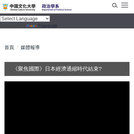
跳
到
主
Powered by
Translate
要
內
容
首頁
媒體報導
區
《聚焦國際》日本經濟通縮時代結束?