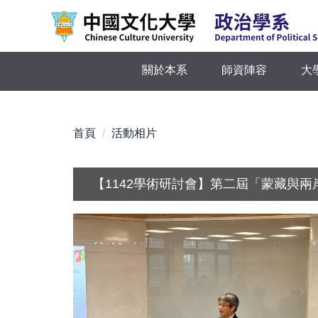
跳
到
主
要
關於本系
師資陣容
大
內
容
區
首頁
活動相片
【1142學術研討會】第二屆「蒙藏與